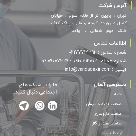
آدرس شرکت
​​تهران ، پایین تر از فلکه سوم ، خیابان
کمیل میرزازاده ،کوچه رحمانی، پلاک 107 ،
طبقه دوم شمالی ، واحد 3
اطلاعات تماس
شماره تماس :
02177714391
شماره همراه :
101412002 -
09
09109007329
ایمیل : info@vandadexir.com
دسترسی آسان
ما را در شبکه های
اجتماعی دنبال کنید.
خانه
صنعت فولاد و سیمان
صنعت داروسازی
صنعت نفت و گاز
ارتباط با ما