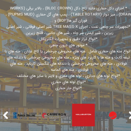
* اجزاي دکل حفاری مانند تاج دکل (BLOC CROWN) ، بالابر برقی (WORKS
DRAW) ، میز دوار (TABLE ROTARY) ، پمپ هاي گل حفاري (PUPMS MUD) ،
فوران گیر ها(BOP) و ...
*تجهیزات سر چاهی نفت ، اجزای TREE MASS-X شیر اصلی فوقانی ، شیر اصلی
زیرین ، شیر ایمنی سر چاه ، شیر هاي جانبی ، فلنج زیرین .
*انواع ابزار دقیق و تجهیزات الکتریکال
* موتور های درون چاهی
انواع مته هاي حفاري شامل : مته هاي مخروطی چرخشی یا کاج غلتان ، مته هاي با
تیغه ثابت و مته ها با کاربرد هاي ویژه ، مته هاي مخروطی چرخشی با دندانه هاي
فولادي ، مته هاي مخروطی چرخشی با دندانه هاي تنگستن کارباید ، مته هاي
فولادي ، مته هاي الماسه .
*انواع لوله هاي جداري ، لوله هاي مغزي و لاینر با سایز هاي مختلف
​​​​​​​*انواع لوله هاي حفاري
​​​​​​​*انواع جار حفاری