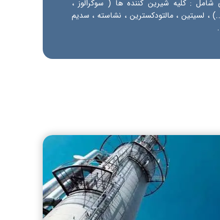
ی شامل : کلیه شیرین کننده ها ( سوکرالوز ،
...) ، لسیتین ، مالتودکسترین ، نشاسته ، سدیم
​