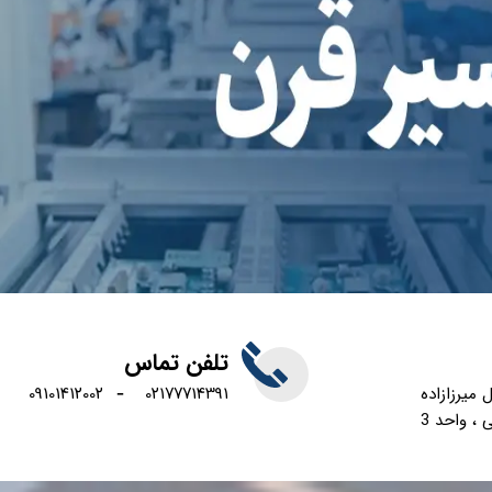
تلفن تماس
-
 میرزازاده
14391​​​​​​​
021777
09101412002